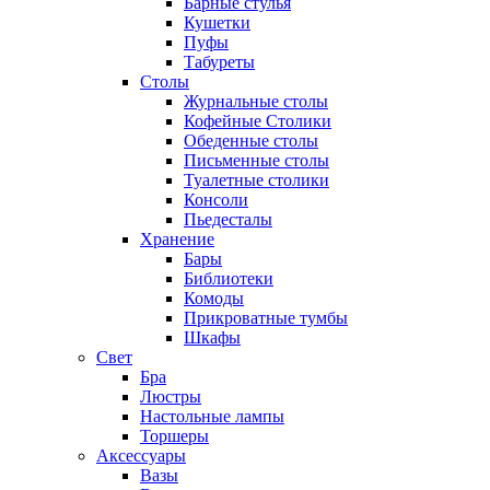
Барные стулья
Кушетки
Пуфы
Табуреты
Столы
Журнальные столы
Кофейные Столики
Обеденные столы
Письменные столы
Туалетные столики
Консоли
Пьедесталы
Хранение
Бары
Библиотеки
Комоды
Прикроватные тумбы
Шкафы
Свет
Бра
Люстры
Настольные лампы
Торшеры
Аксессуары
Вазы