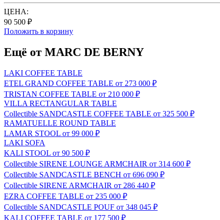
ЦЕНА:
90 500 ₽
Положить в корзину
Ещё от MARC DE BERNY
LAKI COFFEE TABLE
ETEL GRAND COFFEE TABLE
от 273 000 ₽
TRISTAN COFFEE TABLE
от 210 000 ₽
VILLA RECTANGULAR TABLE
Сollectible
SANDCASTLE COFFEE TABLE
от 325 500 ₽
RAMATUELLE ROUND TABLE
LAMAR STOOL
от 99 000 ₽
LAKI SOFA
KALI STOOL
от 90 500 ₽
Сollectible
SIRENE LOUNGE ARMCHAIR
от 314 600 ₽
Сollectible
SANDCASTLE BENCH
от 696 090 ₽
Сollectible
SIRENE ARMCHAIR
от 286 440 ₽
EZRA COFFEE TABLE
от 235 000 ₽
Сollectible
SANDCASTLE POUF
от 348 045 ₽
KALI COFFEE TABLE
от 177 500 ₽