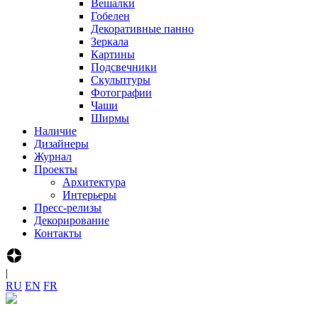
Вешалки
Гобелен
Декоративные панно
Зеркала
Картины
Подсвечники
Скульптуры
Фотографии
Чаши
Ширмы
Наличие
Дизайнеры
Журнал
Проекты
Архитектура
Интерьеры
Пресс-релизы
Декорирование
Контакты
|
R‍U
E‍N
F‍R