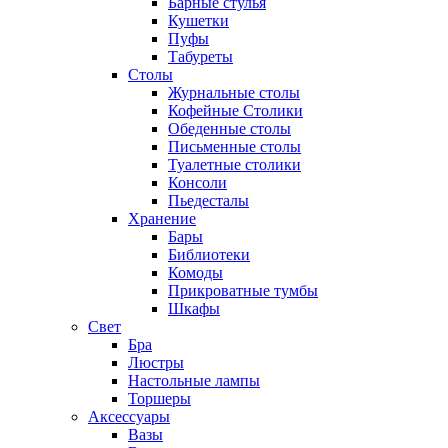
Барные стулья
Кушетки
Пуфы
Табуреты
Столы
Журнальные столы
Кофейные Столики
Обеденные столы
Письменные столы
Туалетные столики
Консоли
Пьедесталы
Хранение
Бары
Библиотеки
Комоды
Прикроватные тумбы
Шкафы
Свет
Бра
Люстры
Настольные лампы
Торшеры
Аксессуары
Вазы