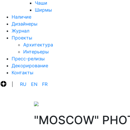
Чаши
Ширмы
Наличие
Дизайнеры
Журнал
Проекты
Архитектура
Интерьеры
Пресс-релизы
Декорирование
Контакты
|
R‍U
E‍N
F‍R
"MOSCOW" PHO