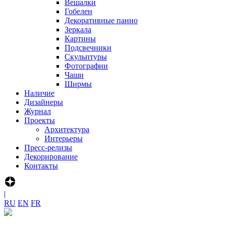
Вешалки
Гобелен
Декоративные панно
Зеркала
Картины
Подсвечники
Скульптуры
Фотографии
Чаши
Ширмы
Наличие
Дизайнеры
Журнал
Проекты
Архитектура
Интерьеры
Пресс-релизы
Декорирование
Контакты
|
R‍U
E‍N
F‍R