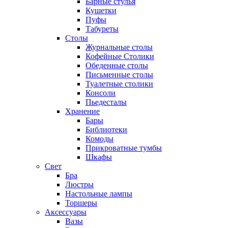
Барные стулья
Кушетки
Пуфы
Табуреты
Столы
Журнальные столы
Кофейные Столики
Обеденные столы
Письменные столы
Туалетные столики
Консоли
Пьедесталы
Хранение
Бары
Библиотеки
Комоды
Прикроватные тумбы
Шкафы
Свет
Бра
Люстры
Настольные лампы
Торшеры
Аксессуары
Вазы