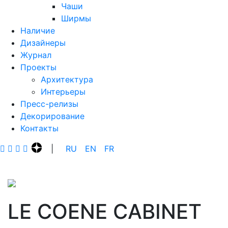
Чаши
Ширмы
Наличие
Дизайнеры
Журнал
Проекты
Архитектура
Интерьеры
Пресс-релизы
Декорирование
Контакты
|
R‍U
E‍N
F‍R
LE COENE CABINET