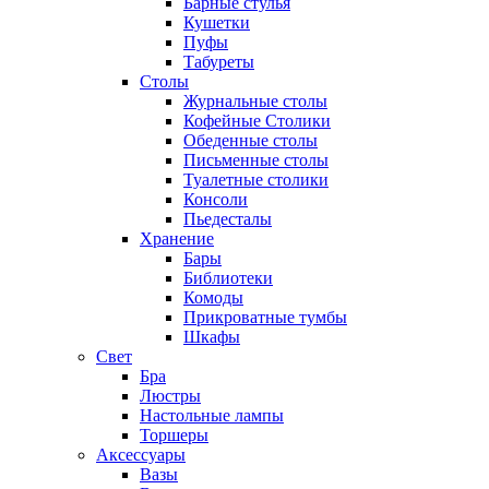
Барные стулья
Кушетки
Пуфы
Табуреты
Столы
Журнальные столы
Кофейные Столики
Обеденные столы
Письменные столы
Туалетные столики
Консоли
Пьедесталы
Хранение
Бары
Библиотеки
Комоды
Прикроватные тумбы
Шкафы
Свет
Бра
Люстры
Настольные лампы
Торшеры
Аксессуары
Вазы