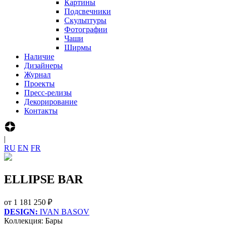
Картины
Подсвечники
Скульптуры
Фотографии
Чаши
Ширмы
Наличие
Дизайнеры
Журнал
Проекты
Пресс-релизы
Декорирование
Контакты
|
R‍U
E‍N
F‍R
ELLIPSE BAR
от
1 181 250 ₽
DESIGN:
IVAN BASOV
Коллекция: Бары