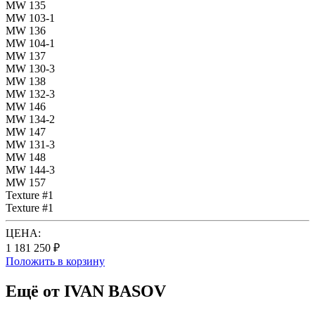
MW 135
MW 103-1
MW 136
MW 104-1
MW 137
MW 130-3
MW 138
MW 132-3
MW 146
MW 134-2
MW 147
MW 131-3
MW 148
MW 144-3
MW 157
Texture #1
Texture #1
ЦЕНА:
1 181 250 ₽
Положить в корзину
Ещё от IVAN BASOV