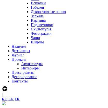
Вешалки
Гобелен
Декоративные панно
Зеркала
Картины
Подсвечники
Скульптуры
Фотографии
Чаши
Ширмы
Наличие
Дизайнеры
Журнал
Проекты
Архитектура
Интерьеры
Пресс-релизы
Декорирование
Контакты
|
R‍U
E‍N
F‍R