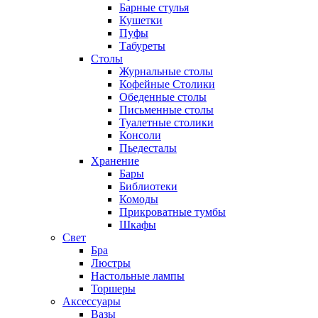
Барные стулья
Кушетки
Пуфы
Табуреты
Столы
Журнальные столы
Кофейные Столики
Обеденные столы
Письменные столы
Туалетные столики
Консоли
Пьедесталы
Хранение
Бары
Библиотеки
Комоды
Прикроватные тумбы
Шкафы
Свет
Бра
Люстры
Настольные лампы
Торшеры
Аксессуары
Вазы