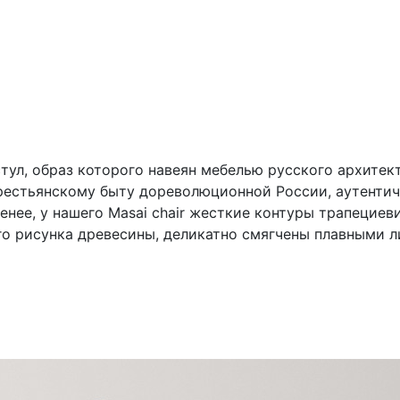
тул, образ которого навеян мебелью русского архитек
крестьянскому быту дореволюционной России, аутенти
енее, у нашего Masai chair жесткие контуры трапециев
о рисунка древесины, деликатно смягчены плавными л