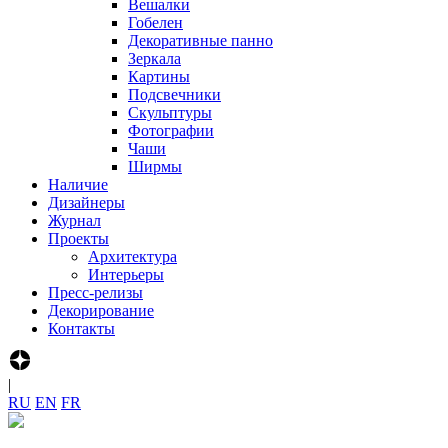
Вешалки
Гобелен
Декоративные панно
Зеркала
Картины
Подсвечники
Скульптуры
Фотографии
Чаши
Ширмы
Наличие
Дизайнеры
Журнал
Проекты
Архитектура
Интерьеры
Пресс-релизы
Декорирование
Контакты
|
R‍U
E‍N
F‍R