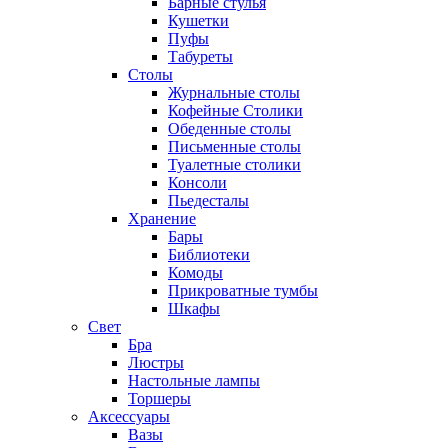
Барные стулья
Кушетки
Пуфы
Табуреты
Столы
Журнальные столы
Кофейные Столики
Обеденные столы
Письменные столы
Туалетные столики
Консоли
Пьедесталы
Хранение
Бары
Библиотеки
Комоды
Прикроватные тумбы
Шкафы
Свет
Бра
Люстры
Настольные лампы
Торшеры
Аксессуары
Вазы