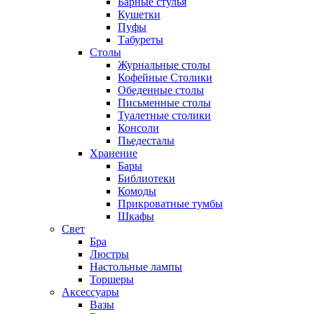
Барные стулья
Кушетки
Пуфы
Табуреты
Столы
Журнальные столы
Кофейные Столики
Обеденные столы
Письменные столы
Туалетные столики
Консоли
Пьедесталы
Хранение
Бары
Библиотеки
Комоды
Прикроватные тумбы
Шкафы
Свет
Бра
Люстры
Настольные лампы
Торшеры
Аксессуары
Вазы