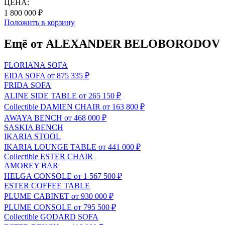
ЦЕНА:
1 800 000 ₽
Положить в корзину
Ещё от ALEXANDER BELOBORODOV
FLORIANA SOFA
EIDA SOFA
от 875 335 ₽
FRIDA SOFA
ALINE SIDE TABLE
от 265 150 ₽
Сollectible
DAMIEN CHAIR
от 163 800 ₽
AWAYA BENCH
от 468 000 ₽
SASKIA BENCH
IKARIA STOOL
IKARIA LOUNGE TABLE
от 441 000 ₽
Сollectible
ESTER CHAIR
AMOREY BAR
HELGA CONSOLE
от 1 567 500 ₽
ESTER COFFEE TABLE
PLUME CABINET
от 930 000 ₽
PLUME CONSOLE
от 795 500 ₽
Сollectible
GODARD SOFA