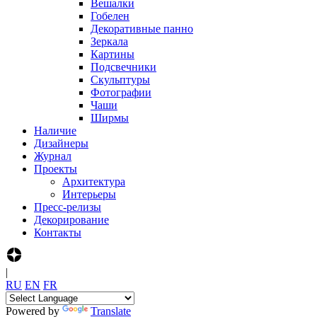
Вешалки
Гобелен
Декоративные панно
Зеркала
Картины
Подсвечники
Скульптуры
Фотографии
Чаши
Ширмы
Наличие
Дизайнеры
Журнал
Проекты
Архитектура
Интерьеры
Пресс-релизы
Декорирование
Контакты
|
R‍U
E‍N
F‍R
Powered by
Translate