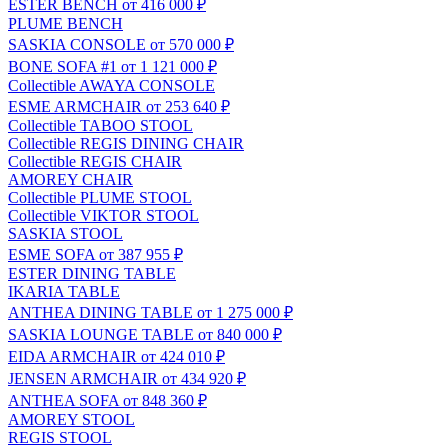
ESTER BENCH
от 416 000 ₽
PLUME BENCH
SASKIA CONSOLE
от 570 000 ₽
BONE SOFA #1
от 1 121 000 ₽
Сollectible
AWAYA CONSOLE
ESME ARMCHAIR
от 253 640 ₽
Сollectible
TABOO STOOL
Сollectible
REGIS DINING CHAIR
Сollectible
REGIS CHAIR
AMOREY CHAIR
Сollectible
PLUME STOOL
Сollectible
VIKTOR STOOL
SASKIA STOOL
ESME SOFA
от 387 955 ₽
ESTER DINING TABLE
IKARIA TABLE
ANTHEA DINING TABLE
от 1 275 000 ₽
SASKIA LOUNGE TABLE
от 840 000 ₽
EIDA ARMCHAIR
от 424 010 ₽
JENSEN ARMCHAIR
от 434 920 ₽
ANTHEA SOFA
от 848 360 ₽
AMOREY STOOL
REGIS STOOL